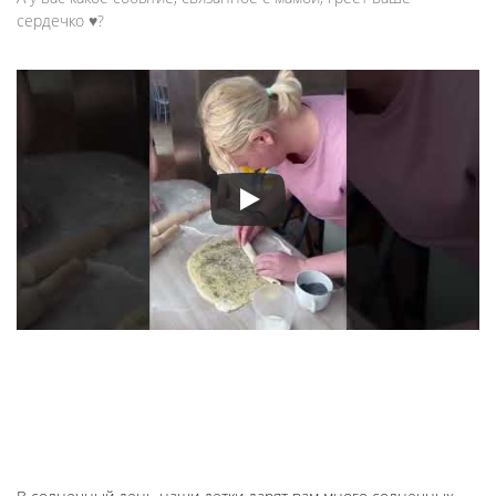
сердечко ♥️?