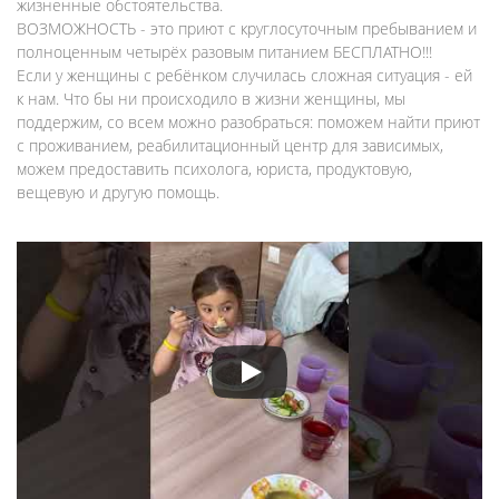
жизненные обстоятельства.
ВОЗМОЖНОСТЬ - это приют с круглосуточным пребыванием и
полноценным четырёх разовым питанием БЕСПЛАТНО!!!
Если у женщины с ребёнком случилась сложная ситуация - ей
к нам. Что бы ни происходило в жизни женщины, мы
поддержим, со всем можно разобраться: поможем найти приют
с проживанием, реабилитационный центр для зависимых,
можем предоставить психолога, юриста, продуктовую,
вещевую и другую помощь.