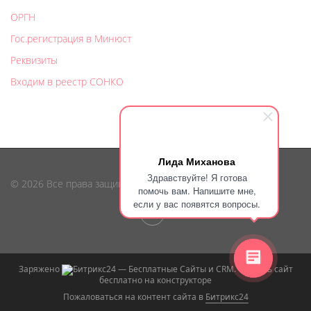
ОРГН
Гос.регистрация в Минюст
Реквизиты
Входим в реестр СОНКО
Лида Миханова
Здравствуйте! Я готова
© 2026 Все права защищены
помочь вам. Напишите мне,
если у вас появятся вопросы.
Заряжено
— Бесплатные Сайты и CRM.
Сделать сайт
бесплатно на конструкторе
Пожаловаться на контент cайта в
Битрикс24